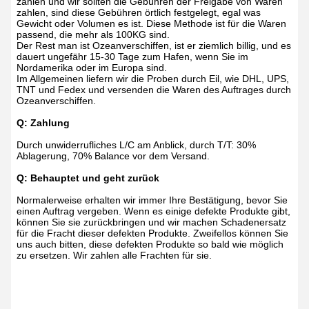
zahlen und wir sollten die Gebühren der Freigabe von Waren
zahlen, sind diese Gebühren örtlich festgelegt, egal was
Gewicht oder Volumen es ist. Diese Methode ist für die Waren
passend, die mehr als 100KG sind.
Der Rest man ist Ozeanverschiffen, ist er ziemlich billig, und es
dauert ungefähr 15-30 Tage zum Hafen, wenn Sie im
Nordamerika oder im Europa sind.
Im Allgemeinen liefern wir die Proben durch Eil, wie DHL, UPS,
TNT und Fedex und versenden die Waren des Auftrages durch
Ozeanverschiffen.
Q: Zahlung
Durch unwiderrufliches L/C am Anblick, durch T/T: 30%
Ablagerung, 70% Balance vor dem Versand.
Q: Behauptet und geht zurück
Normalerweise erhalten wir immer Ihre Bestätigung, bevor Sie
einen Auftrag vergeben. Wenn es einige defekte Produkte gibt,
können Sie sie zurückbringen und wir machen Schadenersatz
für die Fracht dieser defekten Produkte. Zweifellos können Sie
uns auch bitten, diese defekten Produkte so bald wie möglich
zu ersetzen. Wir zahlen alle Frachten für sie.