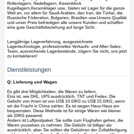
Rollenlagern, Nadellagern, Kissenblock
Kugellagern,Keramiklager usw., bieten wir Lager für die ganze
Welt an, vor allem für Saudi Arabien, den Iran, die Türkei, die
Russische Föderation, Bulgarien, Brasilien usw.Unsere Qualität
und unser Preis befriedigen alle unsere Kunden und schaffen
eine gute Geschäftsbeziehung auf lange Sicht..
Langjährige Lagererfahrung, ausgezeichnete
Lagertechnologie, professionelles Verkaufs- und After-Sales-
Team, ausreichende Lagerbestände, zögern Sie nicht, uns jetzt
zu kontaktieren!
Dienstleistungen
Q: Lieferung und Wagen
Es gibt drei Möglichkeiten, die Waren zu liefern.
Eins ist, wie DHL, UPS ausdrücklich, TNT und Fedex. Die
Gebühr von ihnen ist von US$ 10.0/KG zu US$ 15.0/KG, wenn
wir die Fracht in China zahlen. Es ist wegen Haus-Haus am
bequemsten. Diese Methode ist für einige Waren wie kleiner
als 20KG passend.
Anders ist Luftpostpaket, Sie sollte zum Flughafen gehen, die
Waren youselves zu nehmen. Die Gebühr ist billiger als
ausdrücklich, aber Sie sollten die Gebühren der Zollabfertigung