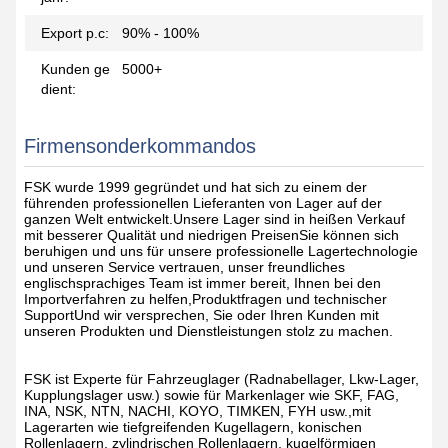
Export p.c:
90% - 100%
Kunden ge
5000+
dient:
Firmensonderkommandos
FSK wurde 1999 gegründet und hat sich zu einem der
führenden professionellen Lieferanten von Lager auf der
ganzen Welt entwickelt.Unsere Lager sind in heißen Verkauf
mit besserer Qualität und niedrigen PreisenSie können sich
beruhigen und uns für unsere professionelle Lagertechnologie
und unseren Service vertrauen, unser freundliches
englischsprachiges Team ist immer bereit, Ihnen bei den
Importverfahren zu helfen,Produktfragen und technischer
SupportUnd wir versprechen, Sie oder Ihren Kunden mit
unseren Produkten und Dienstleistungen stolz zu machen.
FSK ist Experte für Fahrzeuglager (Radnabellager, Lkw-Lager,
Kupplungslager usw.) sowie für Markenlager wie SKF, FAG,
INA, NSK, NTN, NACHI, KOYO, TIMKEN, FYH usw.,mit
Lagerarten wie tiefgreifenden Kugellagern, konischen
Rollenlagern, zylindrischen Rollenlagern, kugelförmigen