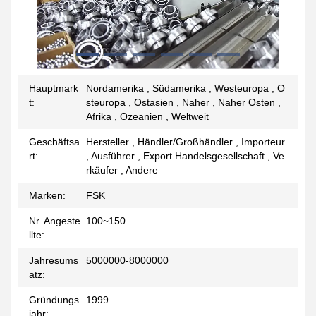
Hauptmark
Nordamerika , Südamerika , Westeuropa , O
t:
steuropa , Ostasien , Naher , Naher Osten ,
Afrika , Ozeanien , Weltweit
Geschäftsa
Hersteller , Händler/Großhändler , Importeur
rt:
, Ausführer , Export Handelsgesellschaft , Ve
rkäufer , Andere
Marken:
FSK
Nr. Angeste
100~150
llte:
Jahresums
5000000-8000000
atz:
Gründungs
1999
jahr: