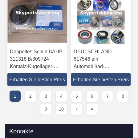
Doppeltes Schild BAHB
DEUTSCHLAND
311316 B/309724
617546 ein
Kontakt-Kugellager-
Automobilrad-
Naben-Einheit B eckige
DAC2552206
Erhalten Sie besten Preis
Erhalten Sie besten Preis
34mm Identifikation
Wälzlagerstahl-/Gummischild
1
2
3
4
5
6
7
8
9
10
Kontakte