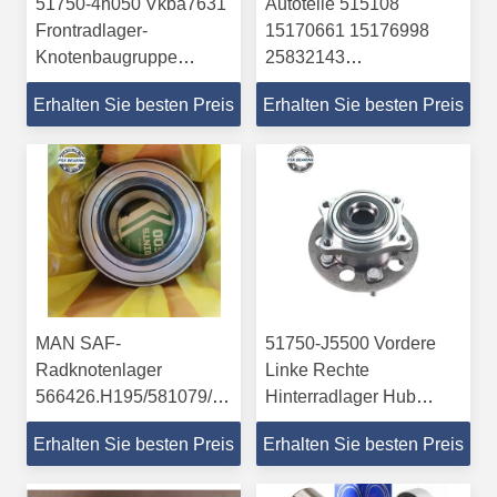
51750-4h050 Vkba7631
Autoteile 515108
Frontradlager-
15170661 15176998
Knotenbaugruppe
25832143
kompatibel für Hyundai
Vorderradnabenlager für
Erhalten Sie besten Preis
Erhalten Sie besten Preis
Chevrolet ABEC-5
MAN SAF-
51750-J5500 Vordere
Radknotenlager
Linke Rechte
566426.H195/581079/20967831
Hinterradlager Hub
Radlager-Set
Montage für Genesis
Erhalten Sie besten Preis
Erhalten Sie besten Preis