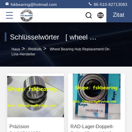
fskbearing@hotmail.com
86-510-82713083
Zitat
Schlüsselwörter [ wheel bearing hub replacement ] Passen 120 produits
>
>
Haus
Produits
Wheel Bearing Hub Replacement On-
Line-Hersteller
Präzision
RAD-Lager-Doppelt-