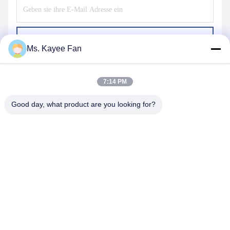
Senden Sie
Ms. Kayee Fan
7:14 PM
Good day, what product are you looking for?
WUXI FSK TRANSMISSION BEARING CO.,
LTD
fskbearing@hotmail.com
86-510-82713083
Nr. 220 Mittlere Renmin Road, Bezirk Liangxi, Wuxi, Jiangsu,
China