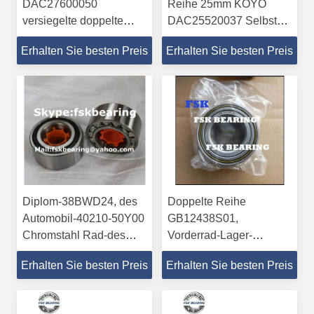
DAC27600050
Reihe 25mm KOYO
versiegelte doppelte
DAC25520037 Selbst×
Reihen-Ball-Rad-Lager
52mm × 37mm
Erhalten Sie besten Preis
Erhalten Sie besten Preis
27mmID
Diplom-38BWD24, des
Doppelte Reihe
Automobil-40210-50Y00
GB12438S01,
Chromstahl Rad-des
Vorderrad-Lager-
Lager-Gcr15
Kegelrollenlager
Erhalten Sie besten Preis
Erhalten Sie besten Preis
DAC35650035 MAN
SAF