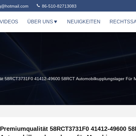
ng@hotmail.com
86-510-82713083
VIDEOS
ÜBER UNS
NEUIGKEITEN
RECHTSS
tät 58RCT3731F0 41412-49600 58RCT Automobilkupplungslager Für
Premiumqualität 58RCT3731F0 41412-49600 5