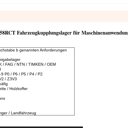
58RCT Fahrzeugkupplungslager für Maschinenanwendun
Buchstabe b genannten Anforderungen
eigabelager
K / FAG / NTN / TIMKEN / OEM
l
 P0 / P6 / P5 / P4 / P2
V2 / Z3V3
käfig
ette / Holzkoffer
uns
nger / Landfahrzeug