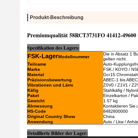
Produkt-Beschreibung
Premiumqualität 58RCT3731FO 41412-49600 
Spezifikation des Lagers:
Die in Absatz 1 
FSK-Lager
Modellnummer
gelten nicht.
Teilname
Auto-Kupplungsfr
Marke
FSK / KOYO / NS
Material
Gcr15 Chromstah
Präzisionsbewertung
ABEC-1 bis ABEC-9
Vibrationen und Lärm
Z0V0 / Z1V1 / Z2
Käfig
Stahlkäfig / Nylon
Paket
Einzelkarton / Pal
Gewicht
1.57 kg
Abmessung
Kontaktieren Sie 
HS-Code
8482800000
Original Country Show
China
Anwendung
Auto / Lkw / Anhä
Detaillierte Bilder der Lager: