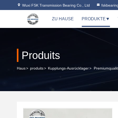
Wuxi FSK Transmission Bearing Co., Ltd
fskbeari
ZU HAUSE
PRODUKTE
Produits
Haus
>
produits
>
Kupplungs-Ausrücklager
>
Premiumquali