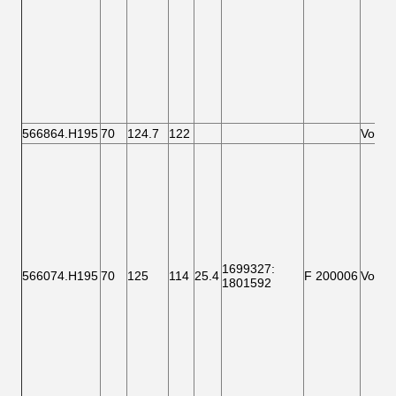
566864.H195
70
124.7
122
Vorder
1699327
:
566074.H195
70
125
114
25.4
F 200006
Vorder
1801592