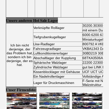
Unsere anderen Hot Sale Lager
30200.30300.32
Verknüpfte Rolllager
mit einem Durch
6000.6200.6300
Tiefgrubenkugellager
Miniaturkugellag
Lkw-Radlager
800792 A VKBA 
Ich bin nicht
Fahrzeugradlager
VKBA1343 DAC3
derjenige, der
das Problem hat,
Luftkonditioniererlager
30BD219 30BD4
sondern ich bin
Abschaltlager der Kupplung
68TKA3506AR 7
derjenige, der es
Sphärische Walzlager
22200 22300 23
hat.
Zylindrische Walzlager
gut bei LINK BEL
Kissenblocklager mit Gehäuse
UCF UCT UCFL 
Ein Nadelrollenlager
Vollständige Art
F-Serie mit Nade
Lager für Druckmaschinen
Walzstruktur
Unser Firmenfoto: