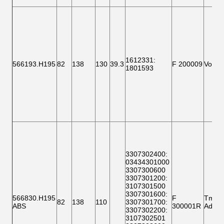
1612331
:
566193.H195
82
138
130
39.3
F 200009
Vorder
1801593
3307302400
:
03434301000
3307300600
3307301200
:
3107301500
3307301600
:
566830.H195
F
Tmle
82
138
110
3307301700
:
ABS
300001R
Aden
3307302200
:
3107302501