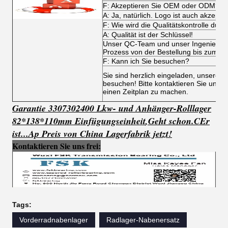
F: Akzeptieren Sie OEM oder ODM?
A: Ja, natürlich. Logo ist auch akzeptab
F: Wie wird die Qualitätskontrolle durc
A: Qualität ist der Schlüssel!
Unser QC-Team und unser Ingenieurs
Prozess von der Bestellung bis zum V
F: Kann ich Sie besuchen?
Sie sind herzlich eingeladen, unsere
besuchen! Bitte kontaktieren Sie unser
einen Zeitplan zu machen.
Garantie 3307302400 Lkw- und Anhänger-Rolllager
82*138*110mm Einfügungseinheit
,
Geht schon.
C
Er
ist...
Ap Preis von China Lagerfabrik jetzt!
Kontaktieren Sie uns frei:
Tags:
Vorderradnabenlager
Radlager-Nabenersatz