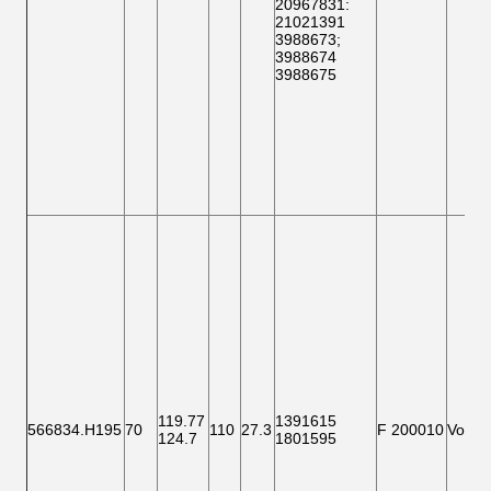
20967831:
21021391
3988673
;
3988674
3988675
119.77
1391615
566834.H195
70
110
27.3
F 200010
Vorder
124.7
1801595