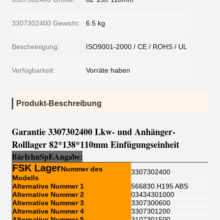
3307302400 Gewicht:
6.5 kg
Bescheinigung:
ISO9001-2000 / CE / ROHS / UL
Verfügbarkeit:
Vorräte haben
Produkt-Beschreibung
Garantie 3307302400 Lkw- und Anhänger-
Rolllager 82*138*110mm Einfügungseinheit
Bär
Ich
n
Sp
E
Angabe:
FSK Lager
Nummer des
3307302400
Modells
Alternative Nummer 1
566830.H195 ABS
Alternative Nummer 2
03434301000
Alternative Nummer 3
3307300600
Alternative Nummer 4
3307301200
Alternative Nummer 5
3107301500