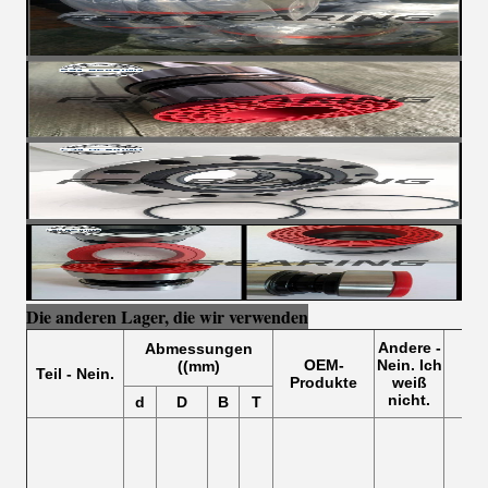
Die anderen Lager, die wir verwenden
Andere
-
Abmessungen
OEM-
Nein. Ich
((mm)
Teil
- Nein.
Räd
Produkte
weiß
nicht.
d
D
B
T