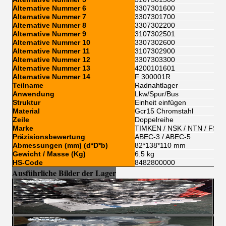
Alternative Nummer 6
3307301600
Alternative Nummer 7
3307301700
Alternative Nummer 8
3307302200
Alternative Nummer 9
3107302501
Alternative Nummer 10
3307302600
Alternative Nummer 11
3107302900
Alternative Nummer 12
3307303300
Alternative Nummer 13
4200101601
Alternative Nummer 14
F 300001R
Teilname
Radnahtlager
Anwendung
Lkw/Spur/Bus
Struktur
Einheit einfügen
Material
Gcr15 Chromstahl
Zeile
Doppelreihe
Marke
TIMKEN / NSK / NTN / FSKG
Präzisionsbewertung
ABEC-3 / ABEC-5
Abmessungen (mm) (d*D*b)
82*138*110 mm
Gewicht / Masse (Kg)
6.5 kg
HS-Code
8482800000
Ausführliche Bilder der Lager