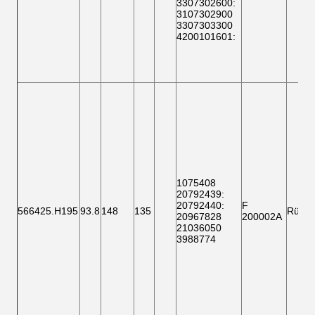
3307302600
:
3107302900
3307303300
4200101601
:
1075408
20792439:
20792440:
F
566425.H195
93.8
148
135
Rücks
20967828
200002A
21036050
3988774