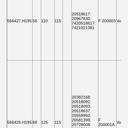
20518617
:
20967830:
566427.H195
58
110
115
F 200003
Vorder
7420518617
:
7421021381
20382168
:
20518092
:
20518093
:
20518637
:
20558950:
20581399
:
F
566426.H195
68
125
115
Vorder
20728008
:
200001A