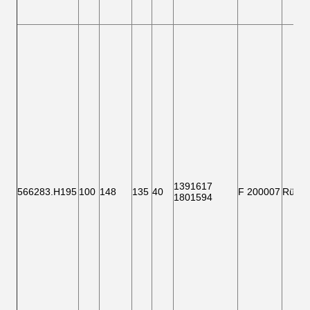
1391617
566283.H195
100
148
135
40
F 200007
Rücks
1801594