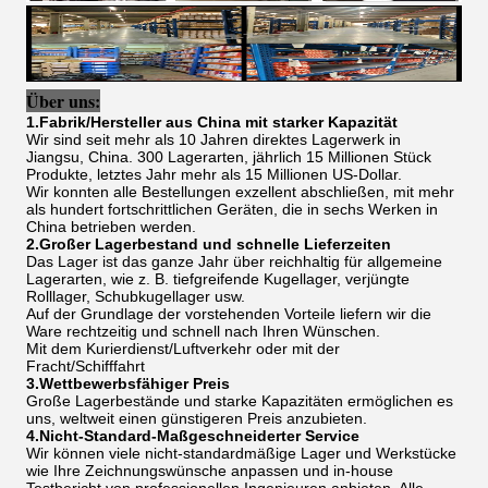
Über uns:
1.Fabrik/Hersteller aus China mit starker Kapazität
Wir sind seit mehr als 10 Jahren direktes Lagerwerk in
Jiangsu, China. 300 Lagerarten, jährlich 15 Millionen Stück
Produkte, letztes Jahr mehr als 15 Millionen US-Dollar.
Wir konnten alle Bestellungen exzellent abschließen, mit mehr
als hundert fortschrittlichen Geräten, die in sechs Werken in
China betrieben werden.
2.Großer Lagerbestand und schnelle Lieferzeiten
Das Lager ist das ganze Jahr über reichhaltig für allgemeine
Lagerarten, wie z. B. tiefgreifende Kugellager, verjüngte
Rolllager, Schubkugellager usw.
Auf der Grundlage der vorstehenden Vorteile liefern wir die
Ware rechtzeitig und schnell nach Ihren Wünschen.
Mit dem Kurierdienst/Luftverkehr oder mit der
Fracht/Schifffahrt
3.Wettbewerbsfähiger Preis
Große Lagerbestände und starke Kapazitäten ermöglichen es
uns, weltweit einen günstigeren Preis anzubieten.
4.Nicht-Standard-Maßgeschneiderter Service
Wir können viele nicht-standardmäßige Lager und Werkstücke
wie Ihre Zeichnungswünsche anpassen und in-house