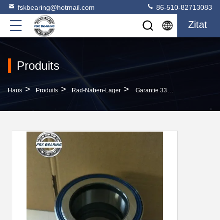
fskbearing@hotmail.com
86-510-82713083
Zitat
Produits
>
>
>
Haus
Produits
Rad-Naben-Lager
Garantie 3307302400 Lkw- Und Anhänger-Rolllager 82*138*110mm Einfügungseinheit