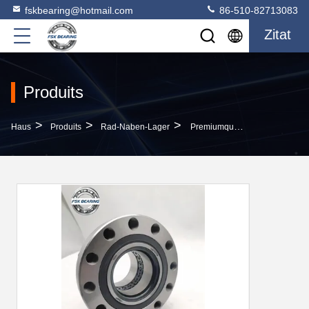
fskbearing@hotmail.com
86-510-82713083
Zitat
Produits
>
>
>
Haus
Produits
Rad-Naben-Lager
Premiumqualität 1001682 Radnavenlager 82*195*113.3mm Ersatzteile Für MAN SAF