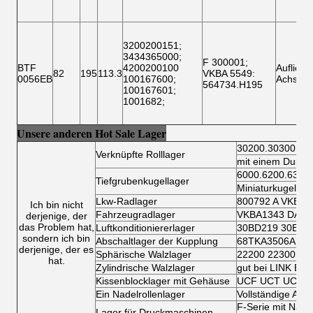
3200200151
;
3434365000
;
F 300001
;
BTF
4200200100
Aufliege
82
195
113.3
VKBA 5549
:
0056EB
100167600
;
Achse
564734.H195
100167601
;
1001682
;
Unsere anderen Hot Sale Lager
30200.30300.32
Verknüpfte Rolllager
mit einem Durch
6000.6200.6300
Tiefgrubenkugellager
Miniaturkugellag
Lkw-Radlager
800792 A VKBA 
Ich bin nicht
Fahrzeugradlager
VKBA1343 DAC3
derjenige, der
das Problem hat,
Luftkonditioniererlager
30BD219 30BD4
sondern ich bin
Abschaltlager der Kupplung
68TKA3506AR 7
derjenige, der es
Sphärische Walzlager
22200 22300 23
hat.
Zylindrische Walzlager
gut bei LINK BEL
Kissenblocklager mit Gehäuse
UCF UCT UCFL 
Ein Nadelrollenlager
Vollständige Art
F-Serie mit Nade
Lager für Druckmaschinen