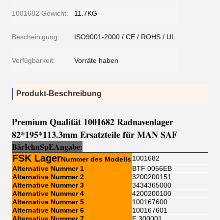
1001682 Gewicht:
11.7KG
Bescheinigung:
ISO9001-2000 / CE / ROHS / UL
Verfügbarkeit:
Vorräte haben
Produkt-Beschreibung
Premium Qualität 1001682 Radnavenlager
82*195*113.3mm Ersatzteile für MAN SAF
Bär
Ich
n
Sp
E
Angabe:
FSK Lager
1001682
Nummer des Modells
Alternative Nummer 1
BTF 0056EB
Alternative Nummer 2
3200200151
Alternative Nummer 3
3434365000
Alternative Nummer 4
4200200100
Alternative Nummer 5
100167600
Alternative Nummer 6
100167601
Alternative Nummer 7
F 300001