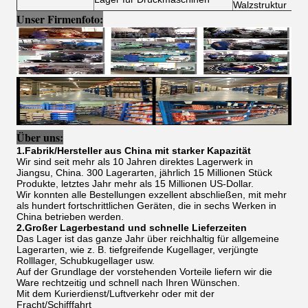
Walzstruktur
Unser Firmenfoto:
Über uns:
1.Fabrik/Hersteller aus China mit starker Kapazität
Wir sind seit mehr als 10 Jahren direktes Lagerwerk in
Jiangsu, China. 300 Lagerarten, jährlich 15 Millionen Stück
Produkte, letztes Jahr mehr als 15 Millionen US-Dollar.
Wir konnten alle Bestellungen exzellent abschließen, mit mehr
als hundert fortschrittlichen Geräten, die in sechs Werken in
China betrieben werden.
2.Großer Lagerbestand und schnelle Lieferzeiten
Das Lager ist das ganze Jahr über reichhaltig für allgemeine
Lagerarten, wie z. B. tiefgreifende Kugellager, verjüngte
Rolllager, Schubkugellager usw.
Auf der Grundlage der vorstehenden Vorteile liefern wir die
Ware rechtzeitig und schnell nach Ihren Wünschen.
Mit dem Kurierdienst/Luftverkehr oder mit der
Fracht/Schifffahrt