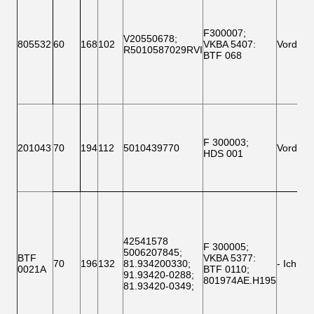
F300007
;
V20550678
;
805532
60
168
102
VKBA 5407
:
Vorderse
R5010587029RVI
BTF 068
F 300003
;
201043
70
194
112
5010439770
Vorderse
HDS 001
42541578
F 300005;
5006207845
;
BTF
VKBA 5377
:
70
196
132
81.934200330
;
- Ich we
0021A
BTF 0110;
91.93420-0288
;
801974AE.H195
81.93420-0349
;