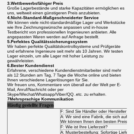
3.Wettbewerbsfähiger Preis
Große Lagerbestände und starke Kapazitäten ermöglichen es
uns, weltweit einen günstigeren Preis anzubieten.
4.Nicht-Standard-Maßgeschneiderter Service
Wir können viele nicht-standardmäßige Lager und Werkstücke
wie Ihre Zeichnungswünsche anpassen und in-house
Testbericht von professionellen Ingenieuren anbieten. Alle
angepassten Waren werden auf Anfrage bestellt.
5.Perfektes Qualitätssicherungssystem
Wir haben perfekte Qualitätskontrollsysteme und Prüfgeräte
und erfahrene Ingenieure seit mehr als 10 Jahren. Wir testen
Lager einzeln, um alle Lager mit hoher Leistung zu
gewährleisten.
6.Bester Kundendienst
Erfahrene, verschiedene Kundendienstmitarbeiter sind mehr
als 12 Stunden am Tag, 7 Tage die Woche online und bieten
Ihnen verschiedene Lagerlösungen für Sie.
Wir freuen uns, Kommentare von überall auf der Welt per E-
Mail, Anruf/Nachricht oder per
Skype/Wechat/Whatsapp/Viber/QQ..etc. zu erhalten.
7Mehrsprachige Kommunikation
Häufig gestellte Fragen
F: Sind Sie Händler oder Hersteller?
A: Wir sind eine Fabrik, die sich auf all
Wir können Ihnen den besten Preis und
F: Wie ist Ihre Lieferzeit?
A: Musterbestellung: Sofortige Lieferu