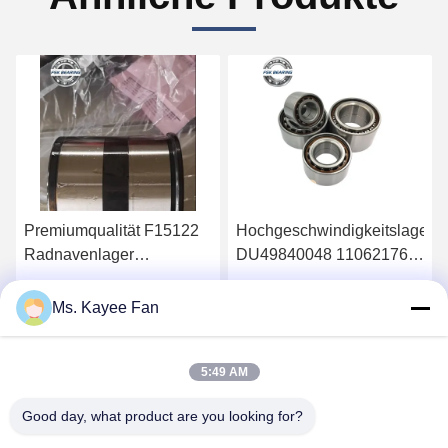
Premiumqualität F15122
Hochgeschwindigkeitslager
Radnavenlager
DU49840048 11062176
90*160*125mm
13475-27080
Ersatzteile für MAN SAF
Radnavenlager
Erhalten Sie besten Preis
Erhalten Sie besten Preis
Ms. Kayee Fan
49X84X48mm
Hochwertige Stahl
5:49 AM
Good day, what product are you looking for?