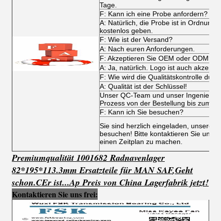
Tage.
F: Kann ich eine Probe anfordern?
A: Natürlich, die Probe ist in Ordnung
kostenlos geben.
F: Wie ist der Versand?
A: Nach euren Anforderungen.
F: Akzeptieren Sie OEM oder ODM?
A: Ja, natürlich. Logo ist auch akzeptab
F: Wie wird die Qualitätskontrolle durc
A: Qualität ist der Schlüssel!
Unser QC-Team und unser Ingenieurs
Prozess von der Bestellung bis zum V
F: Kann ich Sie besuchen?
Sie sind herzlich eingeladen, unsere
besuchen! Bitte kontaktieren Sie unser
einen Zeitplan zu machen.
Premiumqualität 1001682 Radnavenlager
82*195*113.3mm Ersatzteile für MAN SAF
,
Geht
schon.
C
Er ist...
Ap Preis von China Lagerfabrik jetzt!
Kontaktieren Sie uns frei: