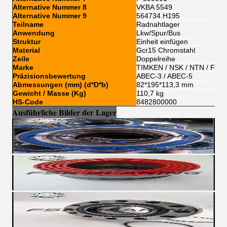
Alternative Nummer 8
VKBA 5549
Alternative Nummer 9
564734.H195
Teilname
Radnahtlager
Anwendung
Lkw/Spur/Bus
Struktur
Einheit einfügen
Material
Gcr15 Chromstahl
Zeile
Doppelreihe
Marke
TIMKEN / NSK / NTN / FSK
Präzisionsbewertung
ABEC-3 / ABEC-5
Abmessungen (mm) (d*D*b)
82*195*113,3 mm
Gewicht / Masse (Kg)
110,7 kg
HS-Code
8482800000
Ausführliche Bilder der Lager