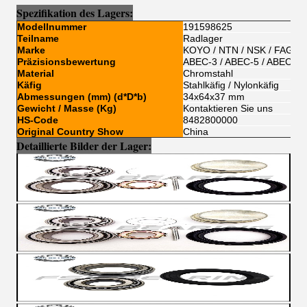
Spezifikation des Lagers:
Modellnummer
191598625
Teilname
Radlager
Marke
KOYO / NTN / NSK / FAG / 
Präzisionsbewertung
ABEC-3 / ABEC-5 / ABEC-7
Material
Chromstahl
Käfig
Stahlkäfig / Nylonkäfig
Abmessungen (mm) (d*D*b)
34x64x37 mm
Gewicht / Masse (Kg)
Kontaktieren Sie uns
HS-Code
8482800000
Original Country Show
China
Detaillierte Bilder der Lager: