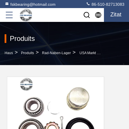
fskbearing@hotmail.com
86-510-82713083
Zitat
Produits
>
>
>
Haus
Produits
Rad-Naben-Lager
USA Markt 191598625 713610230 713610240 N0125361 Radlager 34x64x37mm Toyota Teile