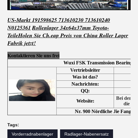
US-Markt 191598625 713610230 713610240
N0125361
Rollenlager 34x64x37mm Toyota-
Teile
Holen Sie Ch.
eap Preis von China Roller Lager
Fabrik jetzt!
Kontaktieren Sie uns frei
Wuxi FSK Transmission Bearing Co
Vertriebsleiter
Was ist das?
Nachrichten:
QQ:
Bei der He
Website:
die fo
Nr. 900 Nördliche Jie Fang S
Tags:
Vorderradnabenlager
Radlager-Nabenersatz