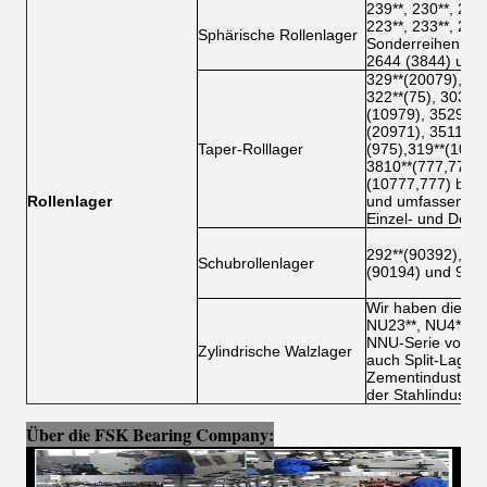
239**, 230**, 240*
223**, 233**, 213
Sphärische Rollenlager
Sonderreihen umf
2644 (3844) usw.
329**(20079),210
322**(75), 303**(
(10979), 3529**(
(20971), 3511**(
Taper-Rolllager
(975),319**(1007
3810**(777,771),
(10777,777) beis
Rollenlager
und umfassen au
Einzel- und Dopp
292**(90392), 29
Schubrollenlager
(90194) und 9069
Wir haben die NU
NU23**, NU4**, N
NNU-Serie von g
Zylindrische Walzlager
auch Split-Lager
Zementindustrie 
der Stahlindustrie
Über die FSK Bearing Company: