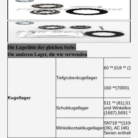
Die Lagerliste der gleichen Serie:
Die anderen Lager, die wir verwenden
60 **,618 ** (1008
Tiefgrubenkugellager
160 **(70001
Kugellager
511 ** (81),512 **
Schubkugellager
und Winkelkontakt
(1687),5691 ** (9
SN718 **(11068), 
Winkelkontaktkugellager
(36), AC (46) Ser
Serien enthalten