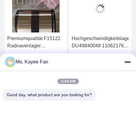
Premiumqualität F15122
Hochgeschwindigkeitslager
Radnavenlager
DU49840048 11062176
90*160*125mm
13475-27080
Ersatzteile für MAN SAF
Radnavenlager
Erhalten Sie besten Preis
Erhalten Sie besten Preis
Ms. Kayee Fan
49X84X48mm
Hochwertige Stahl
2:19 AM
Good day, what product are you looking for?
WUXI FSK TRANSMISSION BEARING CO.,
LTD