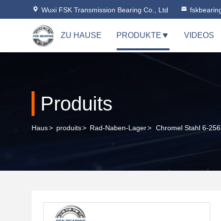
Wuxi FSK Transmission Bearing Co., Ltd
fskbeari
ZU HAUSE
PRODUKTE
VIDEOS
Produits
Haus
>
produits
>
Rad-Naben-Lager
>
Chromel Stahl 6-25