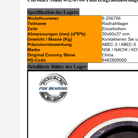
Spezifikation des Lagers:
Modellnummer
6-256706
Teilname
Radnahtlager
Zeile
Einzelreihen
Abmessungen (mm) (d*D*b)
30x60x37 mm
Gewicht / Masse (Kg)
Kontaktieren Sie 
Präzisionsbewertung
ABEC-3 / ABEC-5
Marke
NSK / NACHI / KO
Original Country Show
China
HS-Code
8482800000
Detaillierte Bilder der Lager: